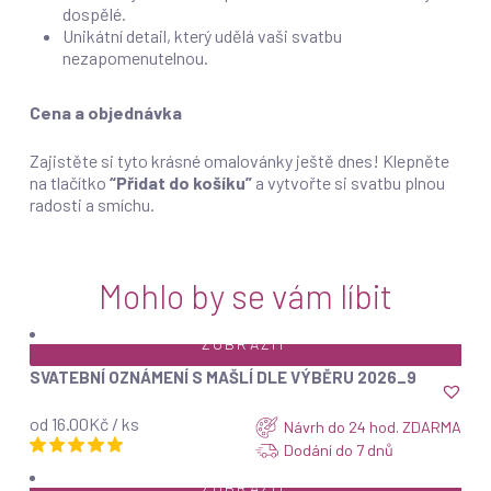
dospělé.
Unikátní detail, který udělá vaši svatbu
nezapomenutelnou.
Cena a objednávka
Zajistěte si tyto krásné omalovánky ještě dnes! Klepněte
na tlačítko
“Přidat do košíku”
a vytvořte si svatbu plnou
radosti a smíchu.
Mohlo by se vám líbit
ZOBRAZIT
SVATEBNÍ OZNÁMENÍ S MAŠLÍ DLE VÝBĚRU 2026_9
od 16.00Kč / ks
Návrh do 24 hod. ZDARMA
Dodání do 7 dnů
ZOBRAZIT