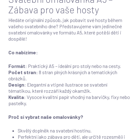
Zábava pro vaše hosty
Hledáte originální způsob, jak pobavit své hosty během
vašeho svatebního dne? Představujeme vám jedinečné
svatební omalovánky ve formátu A5, které potěší děti i
dospělé!
Co nabízíme:
Formát
: Praktický A5 – ideální pro stoly nebo na cesty.
Počet stran:
8 stran plných krásných a tematických
obrázků.
Design
: Elegantní a vtipné ilustrace se svatební
tématikou, které rozzáří každý okamžik.
Kvalita
: Vysoce kvalitní papír vhodný na barvičky, fixy nebo
pastelky.
Proč si vybrat naše omalovánky?
Skvělý doplněk na svatební hostinu.
Perfektní jako zábava pro děti, ale určitě rozesmějí i