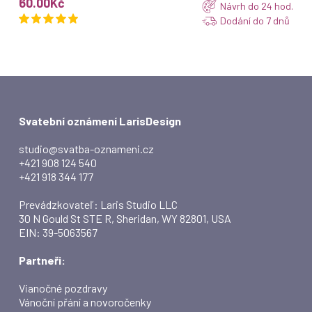
60.00
Kč
Návrh do 24 hod.
Dodání do 7 dnů
Svatební oznámení LarisDesign
studio@svatba-oznameni.cz
+421 908 124 540
+421 918 344 177
Prevádzkovateľ: Laris Studio LLC
30 N Gould St STE R, Sheridan, WY 82801, USA
EIN: 39-5063567
Partneři:
Vianočné pozdravy
Vánoční přání a novoročenky