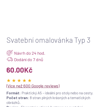
a jedinečné. Přinesou radost a uvolnění do vašeho
svatebního dne a vytvoří příjemnou atmosféru pro všechny
hosty.
Objednejte si svatební omalovánky ještě dnes a udělejte
svůj velký den plný smíchu, kreativity a radosti!
Svatební omalovánka Typ 3
Návrh do 24 hod.
Dodání do 7 dnů
60.00
Kč
★ ★ ★ ★ ★
(Více než 600 Google reviews)
Formát
: Praktický A5 – ideální pro stoly nebo na cesty.
Počet stran
: 8 stran plných krásných a tematických
obrázků.