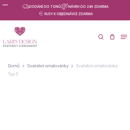
Skip
Menu
DODÁNÍ DO 7 DNŮ
NÁVRH DO 24H ZDARMA
to
KUSY K OBJEDNÁVCE ZDARMA
main
content
Products
search
Men
search
Domů
Svatební omalovánky
Svatební omalovánka
Typ 3
Svatební omalovánky
Hledáte jedinečný způsob, jak zpestřit svoji svatební