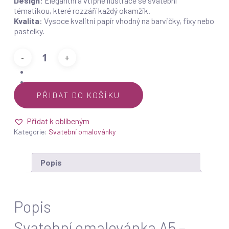
Design
: Elegantní a vtipné ilustrace se svatební
tématikou, které rozzáří každý okamžik.
Kvalita
: Vysoce kvalitní papír vhodný na barvičky, fixy nebo
pastelky.
PŘIDAT DO KOŠÍKU
Přidat k oblíbeným
Kategorie:
Svatební omalovánky
Popis
Popis
Svatební omalovánka A5 –