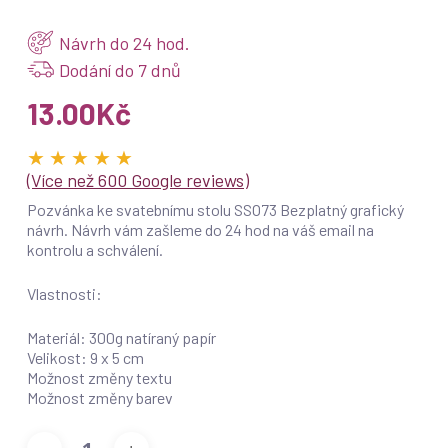
Návrh do 24 hod.
Dodání do 7 dnů
13.00
Kč
★ ★ ★ ★ ★
(Více než 600 Google reviews)
Pozvánka ke svatebnímu stolu SSO73 Bezplatný grafický
návrh. Návrh vám zašleme do 24 hod na váš email na
kontrolu a schválení.
Vlastnosti:
Materiál: 300g natíraný papír
Velikost: 9 x 5 cm
Možnost změny textu
Možnost změny barev