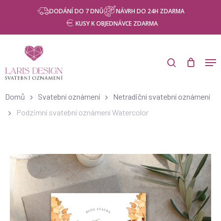
Skip
DODÁNÍ DO 7 DNŮ
NÁVRH DO 24H ZDARMA
to
KUSY K OBJEDNÁVCE ZDARMA
main
content
Domů
Svatební oznámení
Netradiční svatební oznámení
Podzimní svatební oznámení Watercolor