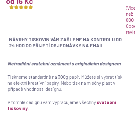
od 16 Kč
(
Víc
než
600
Goo
rev
NÁVRHY TISKOVIN VÁM ZAŠLEME NA KONTROLU DO
24 HOD OD PŘIJETÍ OBJEDNÁVKY NA EMAIL.
Netradiční svatební oznámení s originálním designem
Tiskneme standardně na 300g papír. Můžete si vybrat tisk
na efektní kreativní papíry. Nebo tisk na mléčný plast v
případě vhodnosti designu.
V tomhle designu vám vypracujeme všechny
svatební
tiskoviny
.