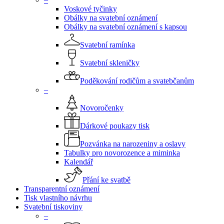
Voskové tyčinky
Obálky na svatební oznámení
Obálky na svatební oznámení s kapsou
Svatební ramínka
Svatební skleničky
Poděkování rodičům a svatebčanům
–
Novoročenky
Dárkové poukazy tisk
Pozvánka na narozeniny a oslavy
Tabulky pro novorozence a miminka
Kalendář
Přání ke svatbě
Transparentní oznámení
Tisk vlastního návrhu
Svatební tiskoviny
–