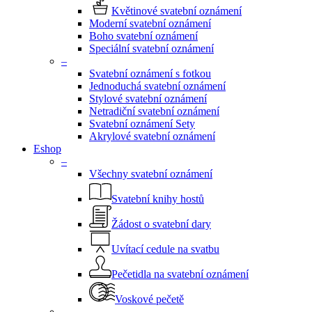
Květinové svatební oznámení
Moderní svatební oznámení
Boho svatební oznámení
Speciální svatební oznámení
–
Svatební oznámení s fotkou
Jednoduchá svatební oznámení
Stylové svatební oznámení
Netradiční svatební oznámení
Svatební oznámení Sety
Akrylové svatební oznámení
Eshop
–
Všechny svatební oznámení
Svatební knihy hostů
Žádost o svatební dary
Uvítací cedule na svatbu
Pečetidla na svatební oznámení
Voskové pečetě
–