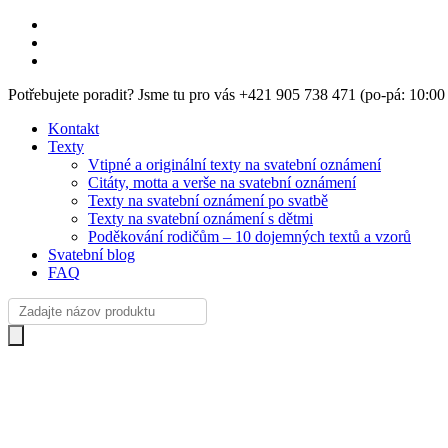
Skip
facebook
to
instagram
main
email
content
Potřebujete poradit? Jsme tu pro vás +421 905 738 471 (po-pá: 10:0
Kontakt
Texty
Vtipné a originální texty na svatební oznámení
Citáty, motta a verše na svatební oznámení
Texty na svatební oznámení po svatbě
Texty na svatební oznámení s dětmi
Poděkování rodičům – 10 dojemných textů a vzorů
Svatební blog
FAQ
Products
search