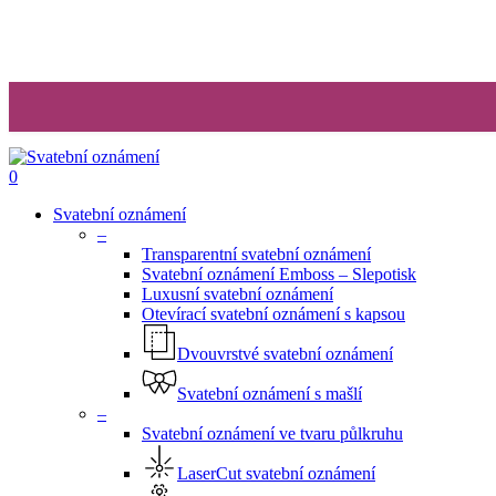
search
0
Menu
Svatební oznámení
–
Transparentní svatební oznámení
Svatební oznámení Emboss – Slepotisk
Luxusní svatební oznámení
Otevírací svatební oznámení s kapsou
Dvouvrstvé svatební oznámení
Svatební oznámení s mašlí
–
Svatební oznámení ve tvaru půlkruhu
LaserCut svatební oznámení