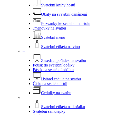
Svatební knihy hostů
Obaly na svatební oznámení
Pozvánky ke svatebnímu stolu
Jmenovky na svatbu
Svatební menu
Svatební etiketa na víno
–
Zasedací pořádek na svatbu
Potisk do svatební obálky
Pásek na svatební obálku
Uvítací cedule na svatbu
Číslo na svatební stůl
Cedulky na svatbu
–
Svatební etiketa na kořalku
Svatební samolepky