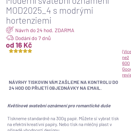
Moderní svatební oznámení
MOD2025_4 s modrými
hortenziemi
Návrh do 24 hod. ZDARMA
Dodání do 7 dnů
od 16 Kč
(
Víc
než
600
Goo
rev
NÁVRHY TISKOVIN VÁM ZAŠLEME NA KONTROLU DO
24 HOD OD PŘIJETÍ OBJEDNÁVKY NA EMAIL.
Květinové svatební oznámení pro romantické duše
Tiskneme standardně na 300g papír. Můžete si vybrat tisk
na efektní kreativní papíry. Nebo tisk na mléčný plast v
případě vhodnosti designu.