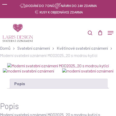
Skip
Menu
DODÁNÍ DO 7 DNŮ
NÁVRH DO 24H ZDARMA
to
KUSY K OBJEDNÁVCE ZDARMA
main
content
Products
search
Men
search
Domů
Svatební oznámení
Květinové svatební oznámení
Moderní svatební oznámení MOD2025_20 s modrou kyticí
Popis
Popis
Moderní svatební oznámení MOD2025_20 s modrou kyticí s