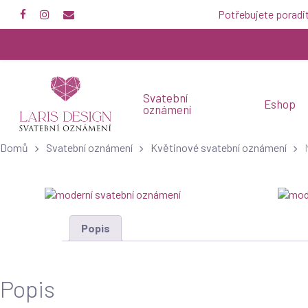
Skip
Potřebujete poradi
facebook
instagram
email
to
main
content
Svatební
Eshop
oznámení
Domů
Svatební oznámení
Květinové svatební oznámení
Popis
Popis