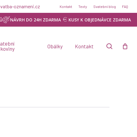
Menu
@svatba-oznameni.cz
Kontakt
Texty
Svatební blog
FAQ
Ů
NÁVRH DO 24H ZDARMA
KUSY K OBJEDNÁVCE ZDARMA
atební
search
Obálky
Kontakt
skoviny