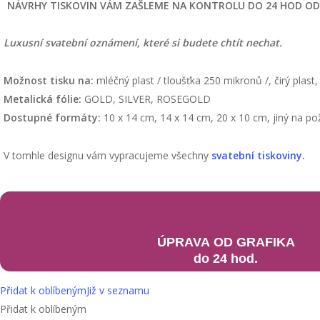
NÁVRHY TISKOVIN VÁM ZAŠLEME NA KONTROLU DO 24 HOD OD P
Luxusní svatební oznámení, které si budete chtít nechat.
Možnost tisku na:
mléčný plast / tloušťka 250 mikronů /, čirý plast,
Metalická fólie:
GOLD, SILVER, ROSEGOLD
Dostupné formáty:
10 x 14 cm, 14 x 14 cm, 20 x 10 cm, jiný na po
V tomhle designu vám vypracujeme všechny
svatební tiskoviny
.
ÚPRAVA OD GRAFIKA
do 24 hod.
Přidat k oblíbeným
Již v seznamu
Přidat k oblíbeným