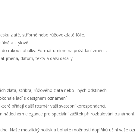
sku zlaté, stříbrné nebo růžovo-zlaté fólie.
álně a stylově.
 do rukou i obálky. Formát umíme na požádání změnit.
t jména, datum, texty a další detaily.
h zlata, stříbra, růžového zlata nebo jiných odstínech.
 dokonale ladí s designem oznámení.
eré přidají další rozměr vaší svatební korespondenci.
m nádechem elegance pro speciální zážitek při rozbalování oznámení.
o dne. Naše metalický potisk a bohaté možnosti doplňků učiní vaše