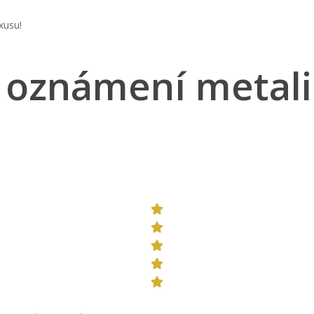
xusu!
 oznámení metali