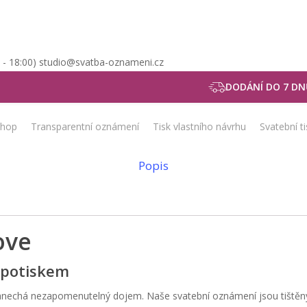
0 - 18:00) studio@svatba-oznameni.cz
mení
Luxusní svatební oznámení metalické Love
DODÁNÍ DO 7 DN
shop
Transparentní oznámení
Tisk vlastního návrhu
Svatební t
Popis
ove
 potiskem
nechá nezapomenutelný dojem. Naše svatební oznámení jsou tištěny n