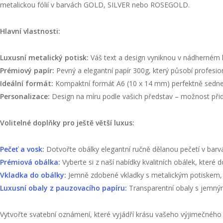
metalickou fólií v barvách GOLD, SILVER nebo ROSEGOLD.
Hlavní vlastnosti:
Luxusní metalický potisk:
Váš text a design vyniknou v nádherném le
Prémiový papír:
Pevný a elegantní papír 300g, který působí profesion
Ideální formát:
Kompaktní formát A6 (10 x 14 mm) perfektně sedne
Personalizace:
Design na míru podle vašich představ – možnost přida
Volitelné doplňky pro ještě větší luxus:
Pečeť a vosk:
Dotvořte obálky elegantní ručně dělanou pečetí v barvác
Prémiová obálka:
Vyberte si z naší nabídky kvalitních obálek, které
Vkladka do obálky:
Jemně zdobené vkladky s metalickým potiskem, kt
Luxusní obaly z pauzovacího papíru:
Transparentní obaly s jemný
Vytvořte svatební oznámení, které vyjádří krásu vašeho výjimečnéh