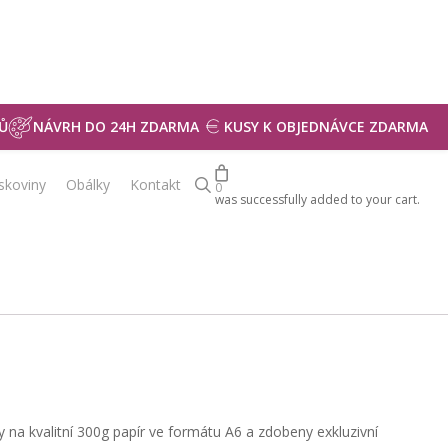
Ů
NÁVRH DO 24H ZDARMA
KUSY K OBJEDNÁVCE ZDARMA
search
iskoviny
Obálky
Kontakt
0
was successfully added to your cart.
a kvalitní 300g papír ve formátu A6 a zdobeny exkluzivní