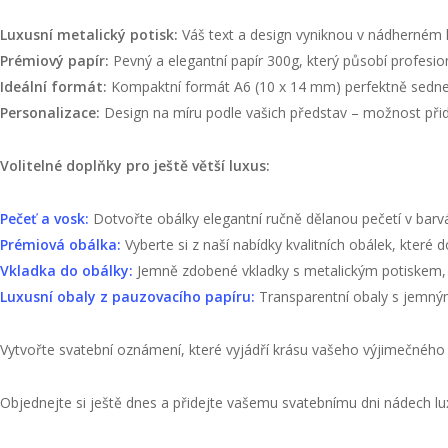
Luxusní metalický potisk:
Váš text a design vyniknou v nádherném le
Prémiový papír:
Pevný a elegantní papír 300g, který působí profesion
Ideální formát:
Kompaktní formát A6 (10 x 14 mm) perfektně sedne
Personalizace:
Design na míru podle vašich představ – možnost přida
Volitelné doplňky pro ještě větší luxus:
Pečeť a vosk:
Dotvořte obálky elegantní ručně dělanou pečetí v barvác
Prémiová obálka:
Vyberte si z naší nabídky kvalitních obálek, které
Vkladka do obálky:
Jemně zdobené vkladky s metalickým potiskem, kt
Luxusní obaly z pauzovacího papíru:
Transparentní obaly s jemný
Vytvořte svatební oznámení, které vyjádří krásu vašeho výjimečnéh
Objednejte si ještě dnes a přidejte vašemu svatebnímu dni nádech lu