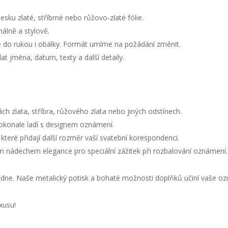
sku zlaté, stříbrné nebo růžovo-zlaté fólie.
álně a stylově.
 do rukou i obálky. Formát umíme na požádání změnit.
t jména, datum, texty a další detaily.
h zlata, stříbra, růžového zlata nebo jiných odstínech.
 dokonale ladí s designem oznámení.
eré přidají další rozměr vaší svatební korespondenci.
m nádechem elegance pro speciální zážitek při rozbalování oznámení.
o dne. Naše metalický potisk a bohaté možnosti doplňků učiní vaše
xusu!