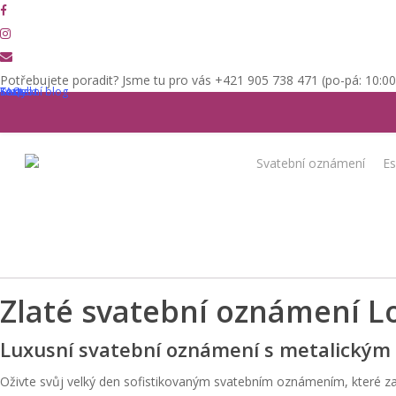
Skip
facebook
to
instagram
main
email
content
Potřebujete poradit? Jsme tu pro vás +421 905 738 471 (po-pá: 10:0
Domů
Svatební oznámení
Transparentní/Metalické svatební ozná
Kontakt
Texty
Svatební blog
FAQ
Svatební oznámení
E
Zlaté svatební oznámení L
Luxusní svatební oznámení s metalickým
Oživte svůj velký den sofistikovaným svatebním oznámením, které za