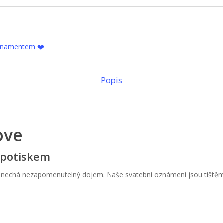
ornamentem ❤️
Popis
ove
 potiskem
nechá nezapomenutelný dojem. Naše svatební oznámení jsou tištěny n