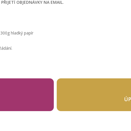
ŘIJETÍ OBJEDNÁVKY NA EMAIL.
 300g hladký papír
žádání.
ÚP