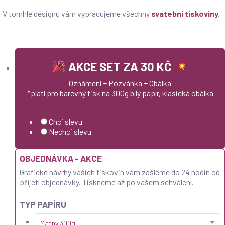
V tomhle designu vám vypracujeme všechny
svatební tiskoviny
.
AKCE SET ZA 30 KČ
Oznámení + Pozvánka + Obálka
*platí pro barevný tisk na 300g bílý papír, klasická obálka
Chci slevu
Nechci slevu
OBJEDNÁVKA - AKCE
Grafické návrhy vašich tiskovin vám zašleme do 24 hodin od
přijetí objednávky. Tiskneme až po vašem schválení.
TYP PAPÍRU
Matný 300g