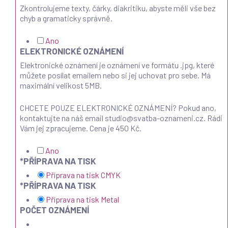
Zkontrolujeme texty, čárky, diakritiku, abyste měli vše bez
chyb a gramaticky správně.
Ano
ELEKTRONICKÉ OZNÁMENÍ
Elektronické oznámení je oznámení ve formátu .jpg, které
můžete posílat emailem nebo si jej uchovat pro sebe. Má
maximální velikost 5MB.
CHCETE POUZE ELEKTRONICKÉ OZNÁMENÍ? Pokud ano,
kontaktujte na náš email studio@svatba-oznameni.cz. Rádi
Vám jej zpracujeme. Cena je 450 Kč.
Ano
*
PŘÍPRAVA NA TISK
Příprava na tisk CMYK
*
PŘÍPRAVA NA TISK
Příprava na tisk Metal
POČET OZNÁMENÍ