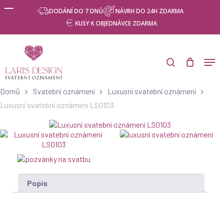
Skip
Menu
DODÁNÍ DO 7 DNŮ
NÁVRH DO 24H ZDARMA
to
KUSY K OBJEDNÁVCE ZDARMA
main
content
Products
search
Men
search
Domů
Svatební oznámení
Luxusní svatební oznámení
Luxusní svatební oznámení LSO103
Popis