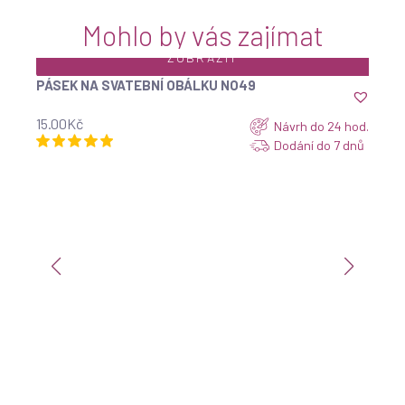
Mohlo by vás zajímat
ZOBRAZIT
PÁSEK NA SVATEBNÍ OBÁLKU NO49
15.00
Kč
Návrh do 24 hod.
Dodání do 7 dnů
ET