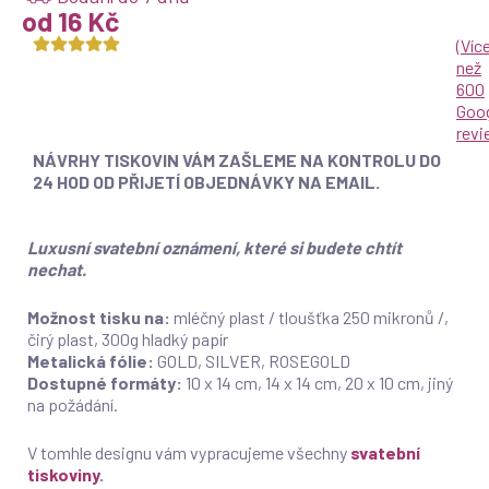
od 16 Kč
(
Víc
než
600
Goo
rev
NÁVRHY TISKOVIN VÁM ZAŠLEME NA KONTROLU DO
24 HOD OD PŘIJETÍ OBJEDNÁVKY NA EMAIL.
Luxusní svatební oznámení, které si budete chtít
nechat.
Možnost tisku na:
mléčný plast / tloušťka 250 mikronů /,
čirý plast, 300g hladký papír
Metalická fólie:
GOLD, SILVER, ROSEGOLD
Dostupné formáty:
10 x 14 cm, 14 x 14 cm, 20 x 10 cm, jiný
na požádání.
V tomhle designu vám vypracujeme všechny
svatební
tiskoviny
.