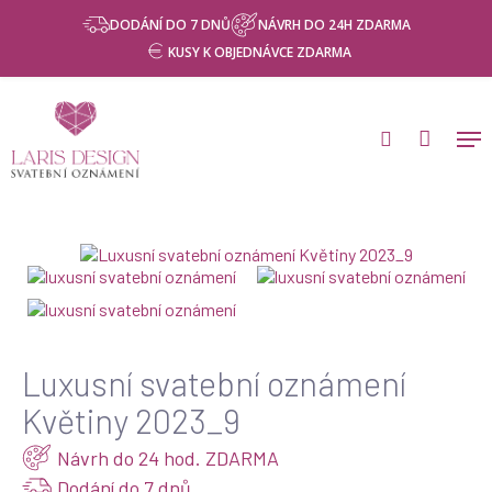
Skip
DODÁNÍ DO 7 DNŮ
NÁVRH DO 24H ZDARMA
to
KUSY K OBJEDNÁVCE ZDARMA
main
content
Domů
Svatební oznámení
Luxusní svatební oznámení
Luxusní svatební oznámení Květiny 2023_9
Luxusní svatební oznámení
Květiny 2023_9
Návrh do 24 hod. ZDARMA
Dodání do 7 dnů