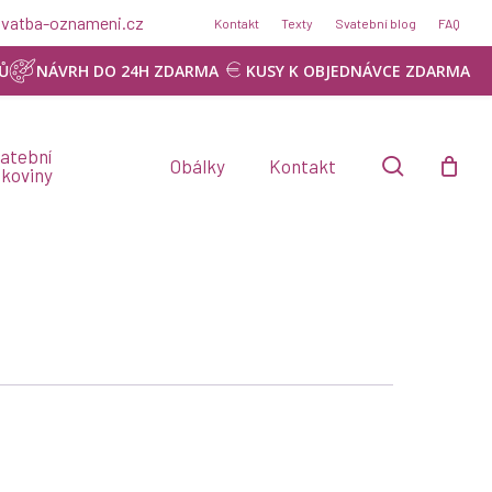
Menu
@svatba-oznameni.cz
Kontakt
Texty
Svatební blog
FAQ
Ů
NÁVRH DO 24H ZDARMA
KUSY K OBJEDNÁVCE ZDARMA
atební
search
Obálky
Kontakt
skoviny