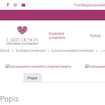
Skip
Potřebujete poradi
facebook
instagram
email
to
main
content
Svatební
Eshop
oznámení
Domů
Svatební oznámení
Luxusní svatební oznámení
Lux
Popis
Popis