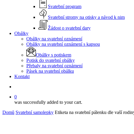
Svatební program
Svatební stromy na otisky a návod k nim
Žádost o svatební dary
Obálky
Obálky na svatební oznámení
Obálky na svatební oznámení s kapsou
Obálky s potiskem
Potisk do svatební obálky
Přebaly na svatební oznámení
Pásek na svatební obálku
Kontakt
search
0
was successfully added to your cart.
Domů
Svatební samolepky
Etiketa na svatební pálenku dle vaší rodin