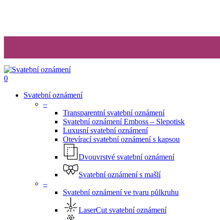
search
0
Menu
Svatební oznámení
–
Transparentní svatební oznámení
Svatební oznámení Emboss – Slepotisk
Luxusní svatební oznámení
Otevírací svatební oznámení s kapsou
Dvouvrstvé svatební oznámení
Svatební oznámení s mašlí
–
Svatební oznámení ve tvaru půlkruhu
LaserCut svatební oznámení