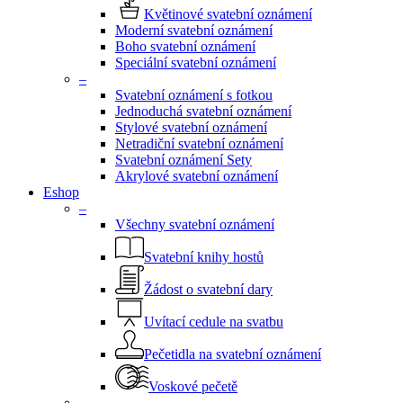
Květinové svatební oznámení
Moderní svatební oznámení
Boho svatební oznámení
Speciální svatební oznámení
–
Svatební oznámení s fotkou
Jednoduchá svatební oznámení
Stylové svatební oznámení
Netradiční svatební oznámení
Svatební oznámení Sety
Akrylové svatební oznámení
Eshop
–
Všechny svatební oznámení
Svatební knihy hostů
Žádost o svatební dary
Uvítací cedule na svatbu
Pečetidla na svatební oznámení
Voskové pečetě
–