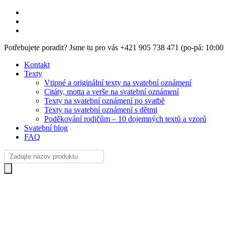
Skip
facebook
to
instagram
main
email
content
Potřebujete poradit? Jsme tu pro vás +421 905 738 471 (po-pá: 10:0
Kontakt
Texty
Vtipné a originální texty na svatební oznámení
Citáty, motta a verše na svatební oznámení
Texty na svatební oznámení po svatbě
Texty na svatební oznámení s dětmi
Poděkování rodičům – 10 dojemných textů a vzorů
Svatební blog
FAQ
Products
search