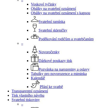
Voskové tyčinky
Obálky na svatební oznámení
Obálky na svatební oznámení s kapsou
Svatební ramínka
Svatební skleničky
Poděkování rodičům a svatebčanům
–
Novoročenky
Dárkové poukazy tisk
Pozvánka na narozeniny a oslavy
Tabulky pro novorozence a miminka
Kalendář
Přání ke svatbě
Transparentní oznámení
Tisk vlastního návrhu
Svatební tiskoviny
–