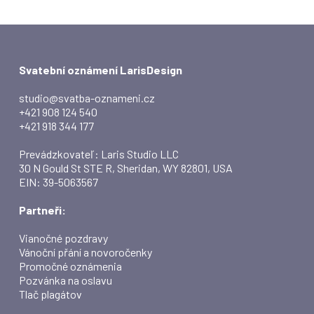
Svatební oznámení LarisDesign
studio@svatba-oznameni.cz
+421 908 124 540
+421 918 344 177
Prevádzkovateľ: Laris Studio LLC
30 N Gould St STE R, Sheridan, WY 82801, USA
EIN: 39-5063567
Partneři:
Vianočné pozdravy
Vánoční přání a novoročenky
Promočné oznámenia
Pozvánka na oslavu
Tlač plagátov