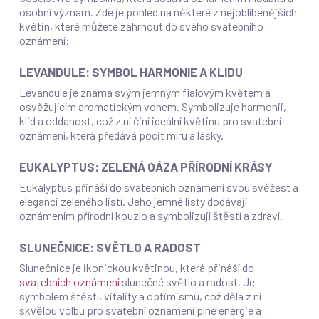
osobní význam. Zde je pohled na některé z nejoblíbenějších
květin, které můžete zahrnout do svého svatebního
oznámení:
LEVANDULE: SYMBOL HARMONIE A KLIDU
Levandule je známá svým jemným fialovým květem a
osvěžujícím aromatickým vonem. Symbolizuje harmonii,
klid a oddanost, což z ní činí ideální květinu pro svatební
oznámení, která předává pocit míru a lásky.
EUKALYPTUS: ZELENÁ OÁZA PŘÍRODNÍ KRÁSY
Eukalyptus přináší do svatebních oznámení svou svěžest a
eleganci zeleného listí. Jeho jemné listy dodávají
oznámením přírodní kouzlo a symbolizují štěstí a zdraví.
SLUNEČNICE: SVĚTLO A RADOST
Slunečnice je ikonickou květinou, která přináší do
svatebních oznámení
slunečné světlo a radost. Je
symbolem štěstí, vitality a optimismu, což dělá z ní
skvělou volbu pro svatební oznámení plné energie a