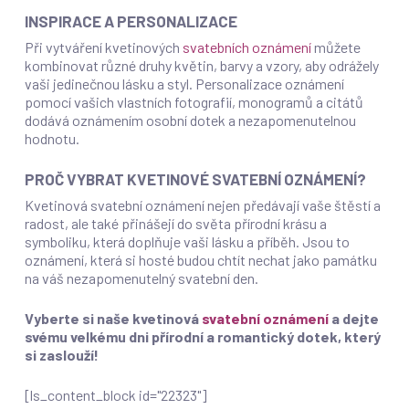
INSPIRACE A PERSONALIZACE
Při vytváření kvetinových
svatebních oznámení
můžete
kombinovat různé druhy květin, barvy a vzory, aby odrážely
vaši jedinečnou lásku a styl. Personalizace oznámení
pomocí vašich vlastních fotografií, monogramů a citátů
dodává oznámením osobní dotek a nezapomenutelnou
hodnotu.
PROČ VYBRAT KVETINOVÉ SVATEBNÍ OZNÁMENÍ?
Kvetinová svatební oznámení nejen předávají vaše štěstí a
radost, ale také přinášejí do světa přírodní krásu a
symboliku, která doplňuje vaši lásku a příběh. Jsou to
oznámení, která si hosté budou chtít nechat jako památku
na váš nezapomenutelný svatební den.
Vyberte si naše kvetinová
svatební oznámení
a dejte
svému velkému dni přírodní a romantický dotek, který
si zaslouží!
[ls_content_block id="22323"]