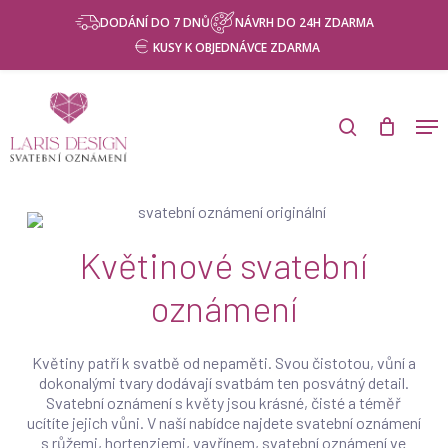
Skip
Menu
DODÁNÍ DO 7 DNŮ
NÁVRH DO 24H ZDARMA
to
KUSY K OBJEDNÁVCE ZDARMA
main
content
Products
search
Men
search
Květinové svatební
oznámení
Květiny patří k svatbě od nepaměti. Svou čistotou, vůní a
dokonalými tvary dodávají svatbám ten posvátný detail.
Svatební oznámení s květy jsou krásné, čisté a téměř
ucítíte jejich vůni. V naší nabídce najdete svatební oznámení
s růžemi, hortenziemi, vavřínem, svatební oznámení ve