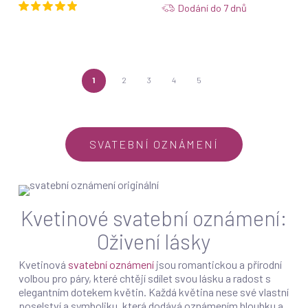
Dodání do 7 dnů
1
2
3
4
5
SVATEBNÍ OZNÁMENÍ
Kvetinové svatební oznámení:
Oživení lásky
Kvetinová
svatební oznámení
jsou romantickou a přírodní
volbou pro páry, které chtějí sdílet svou lásku a radost s
elegantním dotekem květin. Každá květina nese své vlastní
poselství a symboliku, která dodává oznámením hloubku a