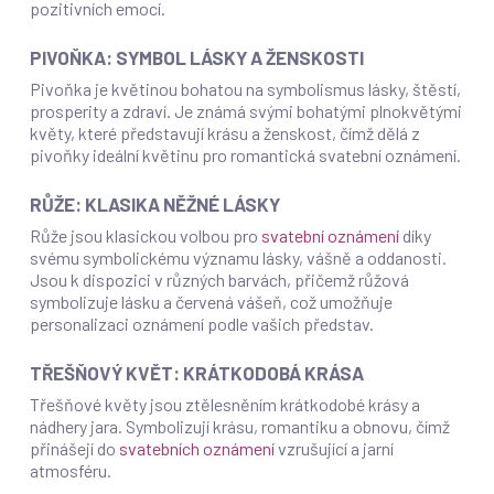
pozitivních emocí.
PIVOŇKA: SYMBOL LÁSKY A ŽENSKOSTI
Pivoňka je květinou bohatou na symbolismus lásky, štěstí,
prosperity a zdraví. Je známá svými bohatými plnokvětými
květy, které představují krásu a ženskost, čímž dělá z
pivoňky ideální květinu pro romantická svatební oznámení.
RŮŽE: KLASIKA NĚŽNÉ LÁSKY
Růže jsou klasickou volbou pro
svatební oznámení
díky
svému symbolickému významu lásky, vášně a oddanosti.
Jsou k dispozici v různých barvách, přičemž růžová
symbolizuje lásku a červená vášeň, což umožňuje
personalizaci oznámení podle vašich představ.
TŘEŠŇOVÝ KVĚT: KRÁTKODOBÁ KRÁSA
Třešňové květy jsou ztělesněním krátkodobé krásy a
nádhery jara. Symbolizují krásu, romantiku a obnovu, čímž
přinášejí do
svatebních oznámení
vzrušující a jarní
atmosféru.