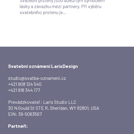
Svatební prsteny jsou důležitým symbolem
lásky a závazku mezi partnery. Při výběru
svatebního prstenu je…
Svatební oznámení LarisDesign
studio@svatba-oznameni.cz
+421 908 124 540
+421 918 344 177
Prevádzkovateľ: Laris Studio LLC
30 N Gould St STE R, Sheridan, WY 82801, USA
EIN: 39-5063567
Partneři: