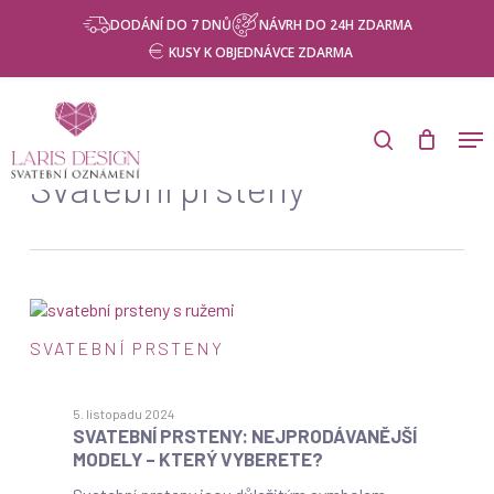
Skip
DODÁNÍ DO 7 DNŮ
NÁVRH DO 24H ZDARMA
to
KUSY K OBJEDNÁVCE ZDARMA
main
content
Products
search
Men
search
Category
Svatební prsteny
Svatební
SVATEBNÍ PRSTENY
prsteny:
Nejprodávanější
modely
5. listopadu 2024
–
SVATEBNÍ PRSTENY: NEJPRODÁVANĚJŠÍ
který
MODELY – KTERÝ VYBERETE?
vyberete?