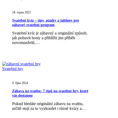
kvíz
–
tipy,
18. srpna 2025
otázky
Svatební kvíz – tipy, otázky a šablony pro
a
zábavný svatební program
šablony
pro
Svatební kvíz je zábavný a originální způsob,
zábavný
jak pobavit hosty a přiblížit jim příběh
svatební
novomanželů.…
program
Zábava
Svatební hry
na
svatbu:
7
9. října 2024
tipů
Zábava na svatbu: 7 tipů na svatební hry, které
na
vás dostanou
svatební
hry,
Pokud hledáte originální zábavu na svatbu,
které
určitě stojí za to vyzkoušet i různé kvízy a…
vás
dostanou