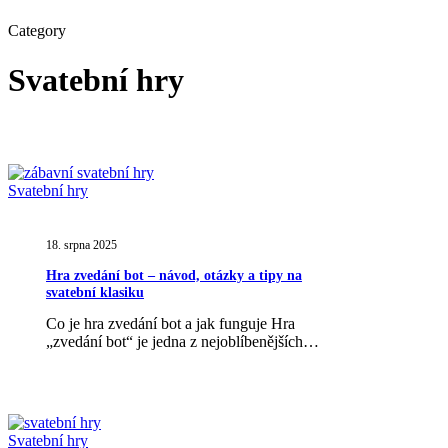
Category
Svatební hry
Hra
Svatební hry
zvedání
bot
–
18. srpna 2025
návod,
Hra zvedání bot – návod, otázky a tipy na
otázky
svatební klasiku
a
tipy
Co je hra zvedání bot a jak funguje Hra
na
„zvedání bot“ je jedna z nejoblíbenějších…
svatební
klasiku
Svatební
Svatební hry