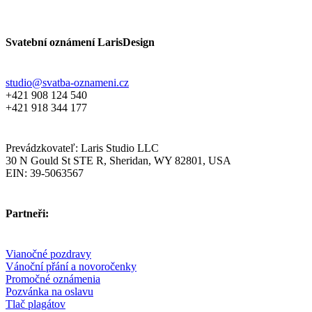
Svatební oznámení LarisDesign
studio@svatba-oznameni.cz
+421 908 124 540
+421 918 344 177
Prevádzkovateľ: Laris Studio LLC
30 N Gould St STE R, Sheridan, WY 82801, USA
EIN: 39-5063567
Partneři:
Vianočné pozdravy
Vánoční přání a novoročenky
Promočné oznámenia
Pozvánka na oslavu
Tlač plagátov