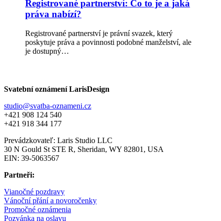
Registrované partnerství: Co to je a jaká
jaká
práva nabízí?
práva
nabízí?
Registrované partnerství je právní svazek, který
poskytuje práva a povinnosti podobné manželství, ale
je dostupný…
Svatební oznámení LarisDesign
studio@svatba-oznameni.cz
+421 908 124 540
+421 918 344 177
Prevádzkovateľ: Laris Studio LLC
30 N Gould St STE R, Sheridan, WY 82801, USA
EIN: 39-5063567
Partneři:
Vianočné pozdravy
Vánoční přání a novoročenky
Promočné oznámenia
Pozvánka na oslavu