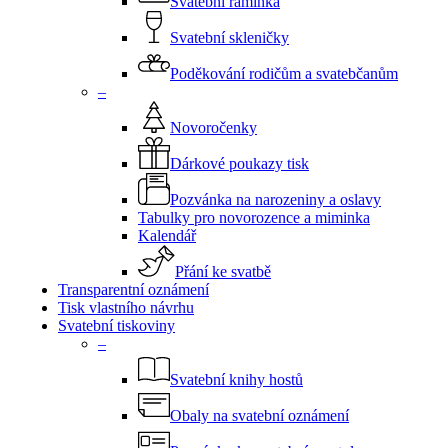
Svatební ramínka
Svatební skleničky
Poděkování rodičům a svatebčanům
–
Novoročenky
Dárkové poukazy tisk
Pozvánka na narozeniny a oslavy
Tabulky pro novorozence a miminka
Kalendář
Přání ke svatbě
Transparentní oznámení
Tisk vlastního návrhu
Svatební tiskoviny
–
Svatební knihy hostů
Obaly na svatební oznámení