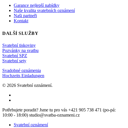
Garance nejlepší nabídky
Naše kvalita svatebních oznámení
Naši partneři
Kontakt
DALŠÍ SLUŽBY
Svatební tiskoviny
Pozvánky na svatbu
Svatební SPZ
Svatební sety
Svadobné oznámenia
Hochzeits Einladungen
© 2026 Svatební oznámení.
facebook
instagram
Close
Potřebujete poradit? Jsme tu pro vás +421 905 738 471 (po-pá:
Menu
10:00 - 18:00) studio@svatba-oznameni.cz
Svatební oznámení