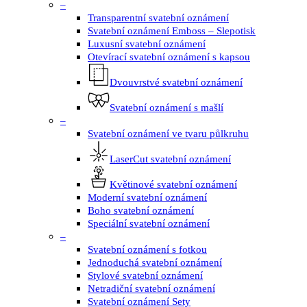
–
Transparentní svatební oznámení
Svatební oznámení Emboss – Slepotisk
Luxusní svatební oznámení
Otevírací svatební oznámení s kapsou
Dvouvrstvé svatební oznámení
Svatební oznámení s mašlí
–
Svatební oznámení ve tvaru půlkruhu
LaserCut svatební oznámení
Květinové svatební oznámení
Moderní svatební oznámení
Boho svatební oznámení
Speciální svatební oznámení
–
Svatební oznámení s fotkou
Jednoduchá svatební oznámení
Stylové svatební oznámení
Netradiční svatební oznámení
Svatební oznámení Sety