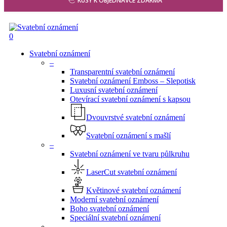
KUSY K OBJEDNÁVCE ZDARMA
search
0
Menu
Svatební oznámení
–
Transparentní svatební oznámení
Svatební oznámení Emboss – Slepotisk
Luxusní svatební oznámení
Otevírací svatební oznámení s kapsou
Dvouvrstvé svatební oznámení
Svatební oznámení s mašlí
–
Svatební oznámení ve tvaru půlkruhu
LaserCut svatební oznámení
Květinové svatební oznámení
Moderní svatební oznámení
Boho svatební oznámení
Speciální svatební oznámení
–