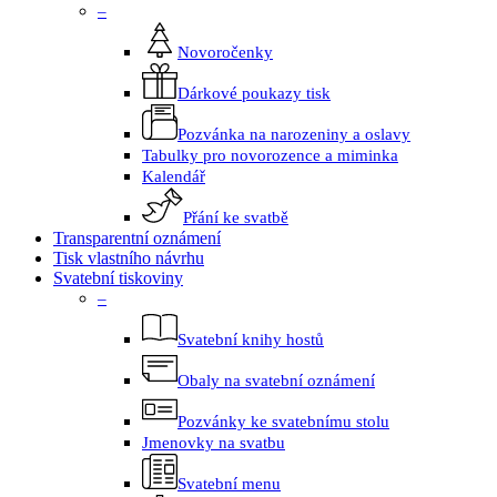
–
Novoročenky
Dárkové poukazy tisk
Pozvánka na narozeniny a oslavy
Tabulky pro novorozence a miminka
Kalendář
Přání ke svatbě
Transparentní oznámení
Tisk vlastního návrhu
Svatební tiskoviny
–
Svatební knihy hostů
Obaly na svatební oznámení
Pozvánky ke svatebnímu stolu
Jmenovky na svatbu
Svatební menu