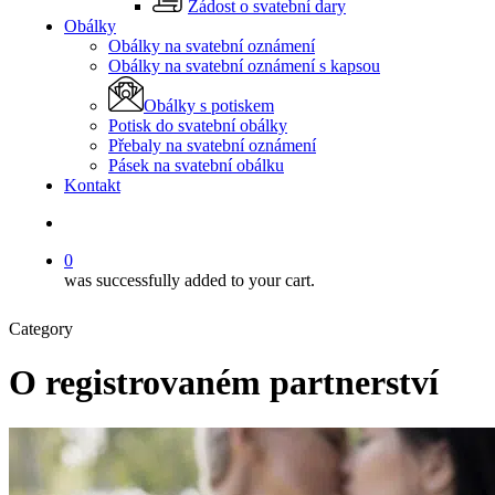
Žádost o svatební dary
Obálky
Obálky na svatební oznámení
Obálky na svatební oznámení s kapsou
Obálky s potiskem
Potisk do svatební obálky
Přebaly na svatební oznámení
Pásek na svatební obálku
Kontakt
search
0
was successfully added to your cart.
Category
O registrovaném partnerství