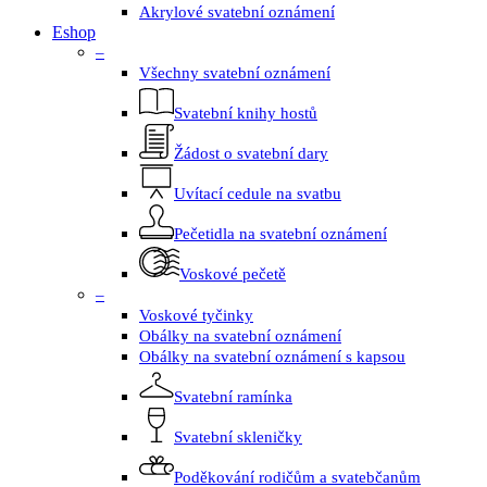
Akrylové svatební oznámení
Eshop
–
Všechny svatební oznámení
Svatební knihy hostů
Žádost o svatební dary
Uvítací cedule na svatbu
Pečetidla na svatební oznámení
Voskové pečetě
–
Voskové tyčinky
Obálky na svatební oznámení
Obálky na svatební oznámení s kapsou
Svatební ramínka
Svatební skleničky
Poděkování rodičům a svatebčanům