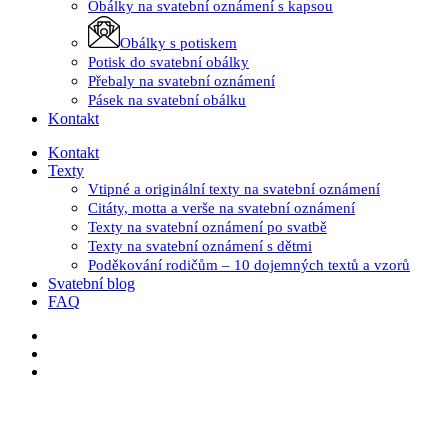
Obálky na svatební oznámení s kapsou
Obálky s potiskem
Potisk do svatební obálky
Přebaly na svatební oznámení
Pásek na svatební obálku
Kontakt
Kontakt
Texty
Vtipné a originální texty na svatební oznámení
Citáty, motta a verše na svatební oznámení
Texty na svatební oznámení po svatbě
Texty na svatební oznámení s dětmi
Poděkování rodičům – 10 dojemných textů a vzorů
Svatební blog
FAQ
facebook
instagram
email