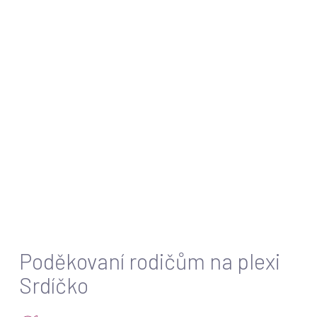
Inspirace pro poděkování:
Personalizované dárky
– od šperků po ručně
vyráběné předměty, které zůstanou jako vzpomínka
na váš svatební den.
Ručně psané vděčné dopisy
– dojemné slova díků
pro rodiče a svatebčany, které budou pamatovat na
celý život.
Svatební stromy s otisky prstů hostů
– unikátní a
krásná památka na všechny, kteří vám byli nablízku.
Nezapomeňte, že poděkování by mělo být osobní a od
srdce, protože právě to nejvíce osloví vaše blízké a přátele.
Pomůžeme vám najít ten správný způsob, jak vyjádřit vděk
těm, kteří tvoří vaše životní příběhy.
Poděkovaní rodičům na plexi
Srdíčko