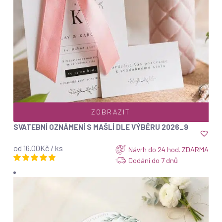
ZOBRAZIT
SVATEBNÍ OZNÁMENÍ S MAŠLÍ DLE VÝBĚRU 2026_9
od 16.00Kč / ks
Návrh do 24 hod. ZDARMA
Dodání do 7 dnů