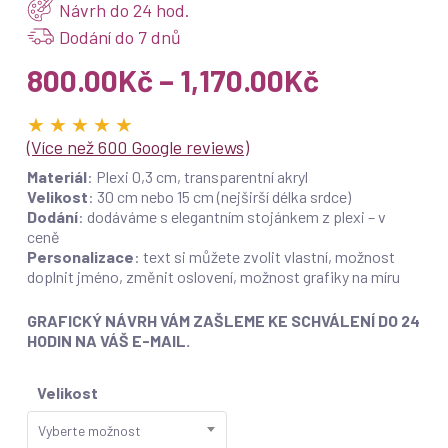
Návrh do 24 hod.
Dodání do 7 dnů
Rozpětí
800.00
Kč
–
1,170.00
Kč
cen:
★ ★ ★ ★ ★
800.00Kč
(Více než 600 Google reviews)
až
Materiál
: Plexi 0,3 cm, transparentní akryl
1,170.00K
Velikost
: 30 cm nebo 15 cm (nejširší délka srdce)
Dodání
: dodáváme s elegantním stojánkem z plexi – v
ceně
Personalizace
: text si můžete zvolit vlastní, možnost
doplnit jméno, změnit oslovení, možnost grafiky na míru
GRAFICKÝ NÁVRH VÁM ZAŠLEME KE SCHVÁLENÍ DO 24
HODIN NA VÁŠ E-MAIL.
Velikost
Vyberte možnost