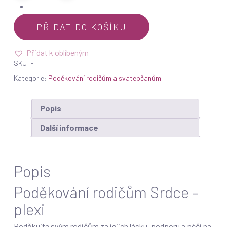
PŘIDAT DO KOŠÍKU
Přidat k oblíbeným
SKU:
-
Kategorie:
Poděkování rodičům a svatebčanům
Popis
Další informace
Popis
Poděkování rodičům Srdce –
plexi
Poděkujte svým rodičům za jejich lásku, podporu a péči na