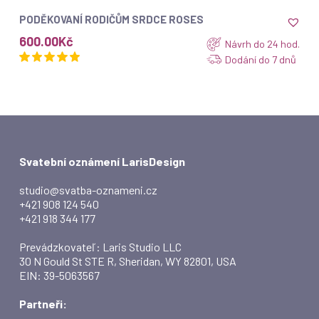
ZOBRAZIT
PODĚKOVANÍ RODIČŮM SRDCE ROSES
600.00
Kč
Návrh do 24 hod.
Dodání do 7 dnů
Svatební oznámení LarisDesign
studio@svatba-oznameni.cz
+421 908 124 540
+421 918 344 177
Prevádzkovateľ: Laris Studio LLC
30 N Gould St STE R, Sheridan, WY 82801, USA
EIN: 39-5063567
Partneři: