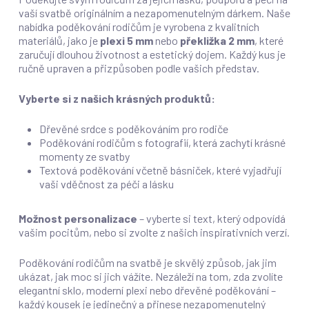
vaší svatbě originálním a nezapomenutelným dárkem. Naše
nabídka poděkování rodičům je vyrobena z kvalitních
materiálů, jako je
plexi 5 mm
nebo
překližka 2 mm
, které
zaručují dlouhou životnost a estetický dojem. Každý kus je
ručně upraven a přizpůsoben podle vašich představ.
Vyberte si z našich krásných produktů:
Dřevěné srdce s poděkováním pro rodiče
Poděkování rodičům s fotografií, která zachytí krásné
momenty ze svatby
Textová poděkování včetně básniček, které vyjadřují
vaši vděčnost za péči a lásku
Možnost personalizace
– vyberte si text, který odpovídá
vašim pocitům, nebo si zvolte z našich inspirativních verzí.
Poděkování rodičům na svatbě je skvělý způsob, jak jim
ukázat, jak moc si jich vážíte. Nezáleží na tom, zda zvolíte
elegantní sklo, moderní plexi nebo dřevěné poděkování –
každý kousek je jedinečný a přinese nezapomenutelný