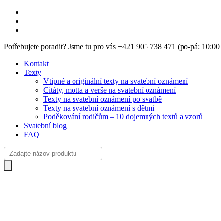
Skip
facebook
to
instagram
main
email
content
Potřebujete poradit? Jsme tu pro vás +421 905 738 471 (po-pá: 10:0
Kontakt
Texty
Vtipné a originální texty na svatební oznámení
Citáty, motta a verše na svatební oznámení
Texty na svatební oznámení po svatbě
Texty na svatební oznámení s dětmi
Poděkování rodičům – 10 dojemných textů a vzorů
Svatební blog
FAQ
Products
search