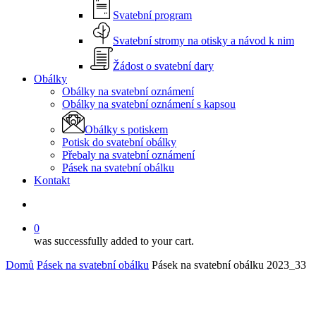
Svatební program
Svatební stromy na otisky a návod k nim
Žádost o svatební dary
Obálky
Obálky na svatební oznámení
Obálky na svatební oznámení s kapsou
Obálky s potiskem
Potisk do svatební obálky
Přebaly na svatební oznámení
Pásek na svatební obálku
Kontakt
search
0
was successfully added to your cart.
Domů
Pásek na svatební obálku
Pásek na svatební obálku 2023_33
Ozdobné pásky na svatební obálky