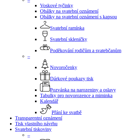
Voskové tyčinky
Obálky na svatební oznámení
Obálky na svatební oznámení s kapsou
Svatební ramínka
Svatební skleničky
Poděkování rodičům a svatebčanům
–
Novoročenky
Dárkové poukazy tisk
Pozvánka na narozeniny a oslavy
Tabulky pro novorozence a miminka
Kalendář
Přání ke svatbě
Transparentní oznámení
Tisk vlastního návrhu
Svatební tiskoviny
–