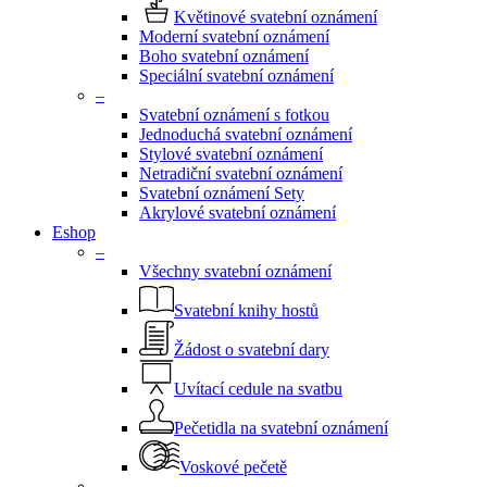
Květinové svatební oznámení
Moderní svatební oznámení
Boho svatební oznámení
Speciální svatební oznámení
–
Svatební oznámení s fotkou
Jednoduchá svatební oznámení
Stylové svatební oznámení
Netradiční svatební oznámení
Svatební oznámení Sety
Akrylové svatební oznámení
Eshop
–
Všechny svatební oznámení
Svatební knihy hostů
Žádost o svatební dary
Uvítací cedule na svatbu
Pečetidla na svatební oznámení
Voskové pečetě
–