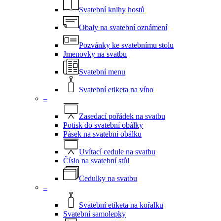
Svatební knihy hostů
Obaly na svatební oznámení
Pozvánky ke svatebnímu stolu
Jmenovky na svatbu
Svatební menu
Svatební etiketa na víno
–
Zasedací pořádek na svatbu
Potisk do svatební obálky
Pásek na svatební obálku
Uvítací cedule na svatbu
Číslo na svatební stůl
Cedulky na svatbu
–
Svatební etiketa na kořalku
Svatební samolepky