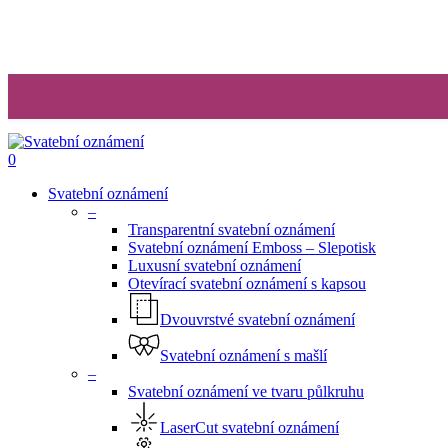
search
0
Menu
Svatební oznámení
–
Transparentní svatební oznámení
Svatební oznámení Emboss – Slepotisk
Luxusní svatební oznámení
Otevírací svatební oznámení s kapsou
Dvouvrstvé svatební oznámení
Svatební oznámení s mašlí
–
Svatební oznámení ve tvaru půlkruhu
LaserCut svatební oznámení