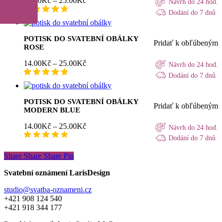
14.00
Kč
–
25.00
Kč
Návrh do 24 hod.
cen:
Dodání do 7 dnů
14.00Kč
až
25.00Kč
POTISK DO SVATEBNÍ OBÁLKY
Pridať k obľúbeným
ROSE
Rozpětí
14.00
Kč
–
25.00
Kč
Návrh do 24 hod.
cen:
Dodání do 7 dnů
14.00Kč
až
25.00Kč
POTISK DO SVATEBNÍ OBÁLKY
Pridať k obľúbeným
MODERN BLUE
Rozpětí
14.00
Kč
–
25.00
Kč
Návrh do 24 hod.
cen:
Dodání do 7 dnů
14.00Kč
až
Share
Share
Share
Share
Pin
25.00Kč
Svatební oznámení LarisDesign
studio@svatba-oznameni.cz
+421 908 124 540
+421 918 344 177