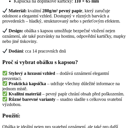
Kapsička na doplňkové kartičky:
110 × 65 mm
Materiál:
kvalitní
280g/m² pevný papír
, který zaručuje
odolnost a elegantní vzhled. Dostupný v různých barvách a
provedeních – hladký, strukturovaný nebo s perleťovým efektem.
Design:
obálka s kapsou umožňuje bezpečné vložení nejen
oznámení, ale také pozvánky na hostinu, odpovědní kartičky, mapky
nebo jiné tiskoviny.
Dodání
: cca 14 pracovních dnů
Proč si vybrat obálku s kapsou?
Stylový a luxusní vzhled
– dodává oznámení elegantní
prezentaci.
Praktická kapsička
– udržuje všechny důležité informace na
jednom místě.
Kvalitní materiál
– pevný papír chrání obsah před poškozením.
Různé barevné varianty
– snadno sladíte s celkovou svatební
výzdobou.
Použití:
Obálka je ideální nejen pro svatební oznámení, ale také pro další