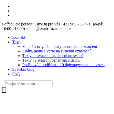
Skip
facebook
to
instagram
main
email
content
Potřebujete poradit? Jsme tu pro vás +421 905 738 471 (po-pá:
10:00 - 18:00) studio@svatba-oznameni.cz
Kontakt
Texty
Vtipné a originální texty na svatební oznámení
Citáty, motta a verše na svatební oznámení
Texty na svatební oznámení po svatbě
Texty na svatební oznámení s dětmi
Poděkování rodičům – 10 dojemných textů a vzorů
Svatební blog
FAQ
Products
search