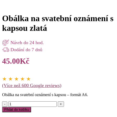
Obálka na svatební oznámení s
kapsou zlatá
Návrh do 24 hod.
Dodání do 7 dnů
45.00
Kč
★ ★ ★ ★ ★
(Více než 600 Google reviews)
Obálka na svatební oznámení s kapsou – formát A6.
Obálka
na
Přidat do košíku
svatební