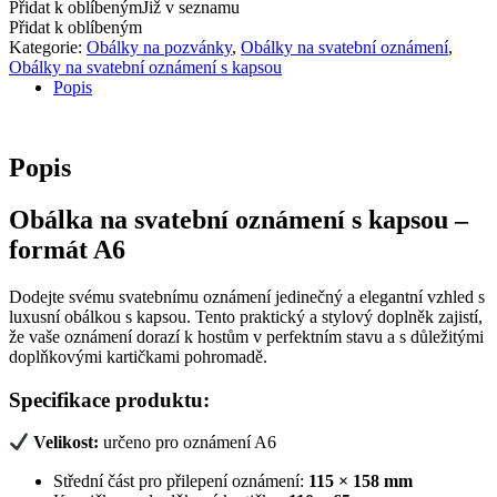
oznámení
Přidat k oblíbeným
Již v seznamu
s
Přidat k oblíbeným
kapsou
Kategorie:
Obálky na pozvánky
,
Obálky na svatební oznámení
,
zlatá
Obálky na svatební oznámení s kapsou
množství
Popis
Popis
Obálka na svatební oznámení s kapsou –
formát A6
Dodejte svému svatebnímu oznámení jedinečný a elegantní vzhled s
luxusní obálkou s kapsou. Tento praktický a stylový doplněk zajistí,
že vaše oznámení dorazí k hostům v perfektním stavu a s důležitými
doplňkovými kartičkami pohromadě.
Specifikace produktu:
Velikost:
určeno pro oznámení A6
Střední část pro přilepení oznámení:
115 × 158 mm