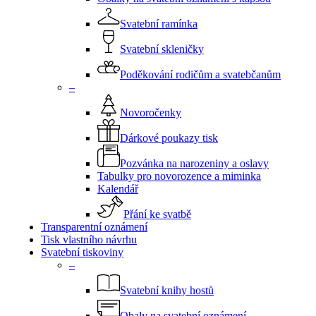
Svatební ramínka
Svatební skleničky
Poděkování rodičům a svatebčanům
–
Novoročenky
Dárkové poukazy tisk
Pozvánka na narozeniny a oslavy
Tabulky pro novorozence a miminka
Kalendář
Přání ke svatbě
Transparentní oznámení
Tisk vlastního návrhu
Svatební tiskoviny
–
Svatební knihy hostů
Obaly na svatební oznámení