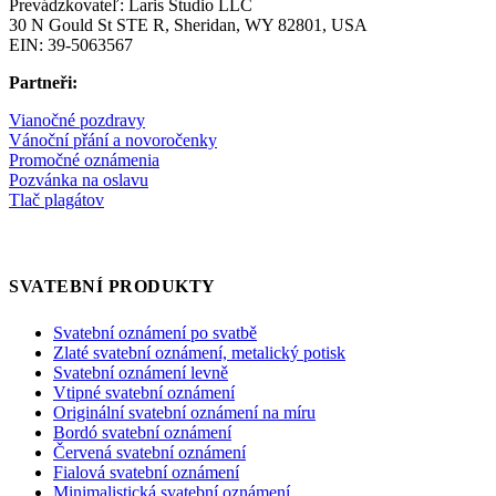
Prevádzkovateľ: Laris Studio LLC
30 N Gould St STE R, Sheridan, WY 82801, USA
EIN: 39-5063567
Partneři:
Vianočné pozdravy
Vánoční přání a novoročenky
Promočné oznámenia
Pozvánka na oslavu
Tlač plagátov
SVATEBNÍ PRODUKTY
Svatební oznámení po svatbě
Zlaté svatební oznámení, metalický potisk
Svatební oznámení levně
Vtipné svatební oznámení
Originální svatební oznámení na míru
Bordó svatební oznámení
Červená svatební oznámení
Fialová svatební oznámení
Minimalistická svatební oznámení