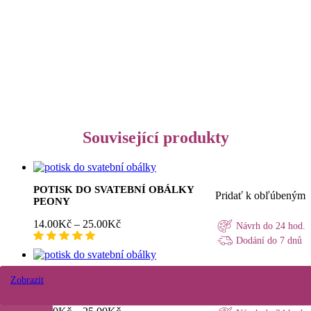
Související produkty
POTISK DO SVATEBNÍ OBÁLKY
Pridať k obľúbeným
PEONY
Rozpětí
14.00
Kč
–
25.00
Kč
Návrh do 24 hod.
cen:
Dodání do 7 dnů
14.00Kč
až
25.00Kč
POTISK DO SVATEBNÍ OBÁLKY
Zobrazit
Zobrazit
Zobrazit
Zobrazit
Pridať k obľúbeným
KVĚTY
Rozpětí