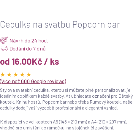
🖨️ Připravené pro tisk nebo digitální použití
🎨 Originální designy ladící s vaší výzdobou
Cedulka na svatbu Popcorn bar
Návrh do 24 hod.
Dodání do 7 dnů
od 16.00Kč / ks
★ ★ ★ ★ ★
(Více než 600 Google reviews)
Stylová svatební cedulka, kterou si můžete plně personalizovat, je
ideálním doplňkem každé svatby. Ať už hledáte označení pro Dětský
koutek, Knihu hostů, Popcorn bar nebo třeba Rumový koutek, naše
cedulky dodají vaší výzdobě profesionální a elegantní vzhled.
K dispozici ve velikostech A5 (148 × 210 mm) a A4 (210 × 297 mm),
vhodné pro umístění do rámečku, na stojánek či zavěšení.