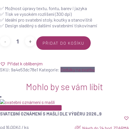
✅ Možnost úpravy textu, fontu, barev i jazyka
✅ Tisk ve vysokém rozlišení (300 dpi)
✅ Ideální pro svatební stoly, koutky a stanoviště
✅ Design sladěný s dalšími svatebními tiskovinami
Cedulka
PŘIDAT DO KOŠÍKU
na
svatbu
Popcorn
bar
Přidat k oblíbeným
množství
SKU:
9a4e53dc78e1
Kategorie:
Cedulky na svatbu
Mohlo by se vám líbit
ZOBRAZIT
QUICK VIEW
SVATEBNÍ OZNÁMENÍ S MAŠLÍ DLE VÝBĚRU 2026_9
od 16.00Kč / ks
Návrh do 24 hod. ZDARMA