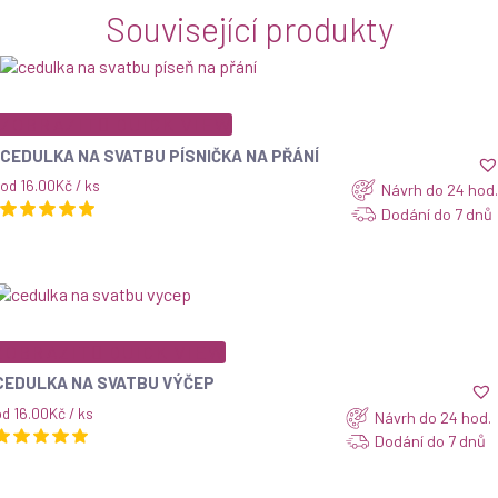
Související produkty
ZOBRAZIT
QUICK VIEW
CEDULKA NA SVATBU PÍSNIČKA NA PŘÁNÍ
od 16.00Kč / ks
Návrh do 24 hod.
Dodání do 7 dnů
ZOBRAZIT
QUICK VIEW
CEDULKA NA SVATBU VÝČEP
od 16.00Kč / ks
Návrh do 24 hod.
Dodání do 7 dnů