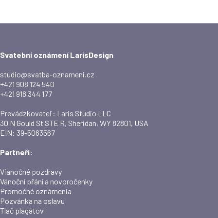
Svatební oznámení LarisDesign
studio@svatba-oznameni.cz
+421 908 124 540
+421 918 344 177
Prevádzkovateľ: Laris Studio LLC
30 N Gould St STE R, Sheridan, WY 82801, USA
EIN: 39-5063567
Partneři:
Vianočné pozdravy
Vánoční přání a novoročenky
Promočné oznámenia
Pozvánka na oslavu
Tlač plagátov