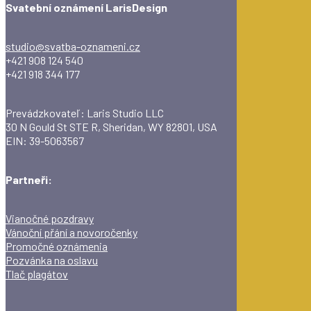
Svatební oznámení LarisDesign
studio@svatba-oznameni.cz
+421 908 124 540
+421 918 344 177
Prevádzkovateľ: Laris Studio LLC
30 N Gould St STE R, Sheridan, WY 82801, USA
EIN: 39-5063567
Partneři:
Vianočné pozdravy
Vánoční přání a novoročenky
Promočné oznámenia
Pozvánka na oslavu
Tlač plagátov