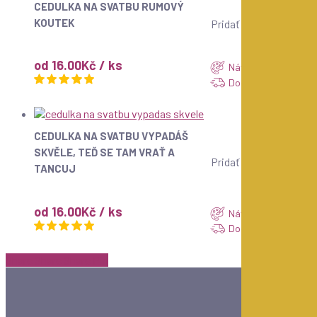
ZOBRAZIT
CEDULKA NA SVATBU RUMOVÝ
KOUTEK
Pridať k obľúbeným
od 16.00Kč / ks
Návrh do 24 hod.
Dodání do 7 dnů
ZOBRAZIT
CEDULKA NA SVATBU VYPADÁŠ
SKVĚLE, TEĎ SE TAM VRAŤ A
Pridať k obľúbeným
TANCUJ
od 16.00Kč / ks
Návrh do 24 hod.
Dodání do 7 dnů
Share
Share
Share
Share
Pin