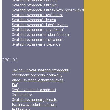
Svatební oznámení s krajkou
Svatební oznámení s kreslenými postavičkami
Svatební oznámení s květinami
Svatební oznámení s lesem
Svatební oznámení s lúčním kvítím
Svatební oznámení s pivoňkami
Svatební oznámení se slunečnicemi
Svatební oznámení se stromem
Svatební oznámení z plexiskla
OBCHOD
Jak nakupovat svatební oznámení?
Všeobecné obchodní podmínky
Akce – svatební oznámení levně
FAQ
Ceník svatebních oznámení
Online editor
Svatební oznámení jak na to
Papír na svatební oznámení
Reklamace