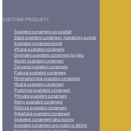
SVATEBNÍ PRODUKTY
Svatební oznámení po svatbě
Zlaté svatební oznámení, metalický potisk
Svatební oznámení levně
Vtipné svatební oznámení
Originální svatební oznámení na míru
Bordó svatební oznámení
Červená svatební oznámení
Fialová svatební oznámení
Minimalistická svatební oznámení
Modrá svatební oznámení
Podzimní svatební oznámení
Přírodní svatební oznámení
Retro svatební oznámení
Růžová svatební oznámení
Rybářská svatební oznámení
Svatební oznámení jako noviny
Svatební oznámení pro rodiny s dětmi
Svatební oznámení s horami