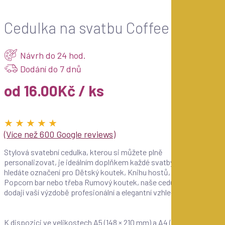
Cedulka na svatbu Coffee bar
Návrh do 24 hod.
Dodání do 7 dnů
od 16.00Kč / ks
★ ★ ★ ★ ★
(Více než 600 Google reviews)
Stylová svatební cedulka, kterou si můžete plně
personalizovat, je ideálním doplňkem každé svatby. Ať už
hledáte označení pro Dětský koutek, Knihu hostů,
Popcorn bar nebo třeba Rumový koutek, naše cedulky
dodají vaší výzdobě profesionální a elegantní vzhled.
K dispozici ve velikostech A5 (148 × 210 mm) a A4 (210 ×