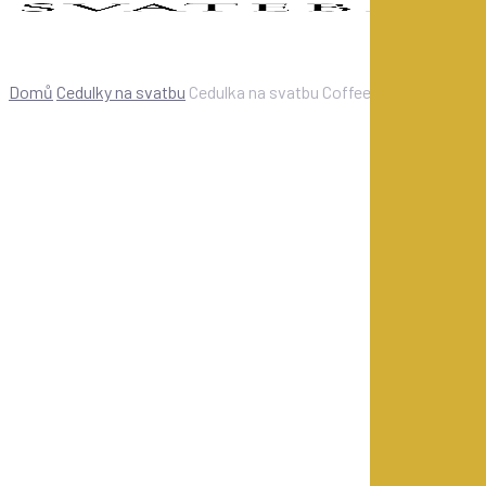
Domů
Cedulky na svatbu
Cedulka na svatbu Coffee bar
Objevte naši širokou nabídku
svatebních cedulek
, které
vám pomohou označit důležitá místa a aktivity během
dne D. Cedulky jako
Hostina
,
Obřad
,
Výčep
,
Sdílejte své
fotky
nebo
Pravidla tanečního parketu
jsou nejen
praktické, ale i krásným designovým prvkem.
Každá cedulka je připravena k tisku ve formátu
A5 nebo
A4
a můžete si ji
přizpůsobit podle svých představ
.
Ideální volba pro moderní i rustikální svatby.
Personalizované svatební cedulky na míru
Připravené pro tisk nebo digitální použití
Originální designy ladící s vaší výzdobou