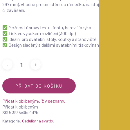
297 mm), vhodné pro umístění do rámečku, na stojánek
či zavěšení.
Možnost úpravy textu, fontu, barev i jazyka
Tisk ve vysokém rozlišení (300 dpi)
Ideální pro svatební stoly, koutky a stanoviště
Design sladěný s dalšími svatebními tiskovinami
PŘIDAT DO KOŠÍKU
Přidat k oblíbeným
Již v seznamu
Přidat k oblíbeným
SKU:
3935e3bc4d7b
Kategorie:
Cedulky na svatbu