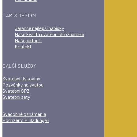
LARIS DESIGN
Garance nejlepší nabídky
Naše kvalita svatebních oznámení
Naši partneři
Kontakt
DALŠÍ SLUŽBY
Svatební tiskoviny
Pozvánky na svatbu
Svatební SPZ
Svatební sety
Svadobné oznámenia
Hochzeits Einladungen