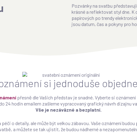
u
Pozvánky na svatbu představují 
krásné a reflektovat styl dne. K 
papírových po trendy elektronic
jsou datum, čas a pokyny pro ho
oznámení si jednoduše objedne
známení
přesně dle Vašich představ je snadné. Vyberte si oznámení z
o 24 hodin emailem zašleme vypracovaný grafický návrh dizajnu va
Vše je nezáväzné a bezplatní.
 péči o detaily, ale může být velkou zábavou. Vaše oznámení budou
vatbě, a můžete se tak ujistit, že budou nádherné a nezapomenuteln