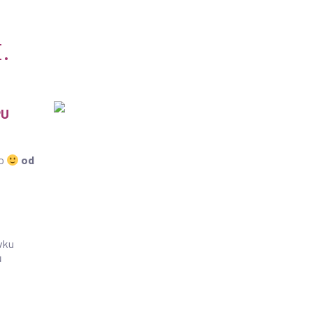
.
PU
ko
od
vku
ů