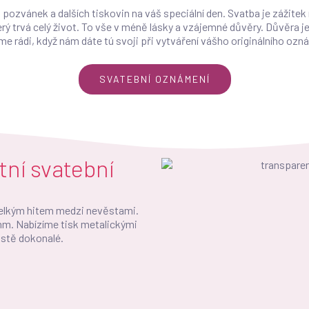
 pozvánek a dalších tiskovin na váš speciální den. Svatba je zážitek
rý trvá celý život. To vše v méně lásky a vzájemné důvěry. Důvěra je
e rádi, když nám dáte tú svoji při vytváření vášho originálního ozn
SVATEBNÍ OZNÁMENÍ
tní svatební
velkým hitem medzi nevěstami.
 mm. Nabízíme tisk metalickými
ostě dokonalé.