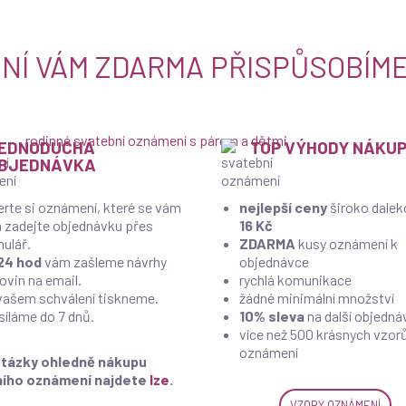
NÍ VÁM ZDARMA PŘISPŮSOBÍME
EDNODUCHÁ
TOP VÝHODY NÁKU
BJEDNÁVKA
erte si oznámení, které se vám
nejlepší ceny
široko dale
 a zadejte objednávku přes
16 Kč
mulář.
ZDARMA
kusy oznámení k
24 hod
vám zašleme návrhy
objednávce
ovin na email.
rychlá komunikace
vašem schválení tiskneme.
žádné minimální množství
síláme do 7 dnů.
10% sleva
na další objedná
více než 500 krásnych vzor
oznámení
tázky ohledně nákupu
ního oznámení najdete
lze
.
VZORY OZNÁMENÍ