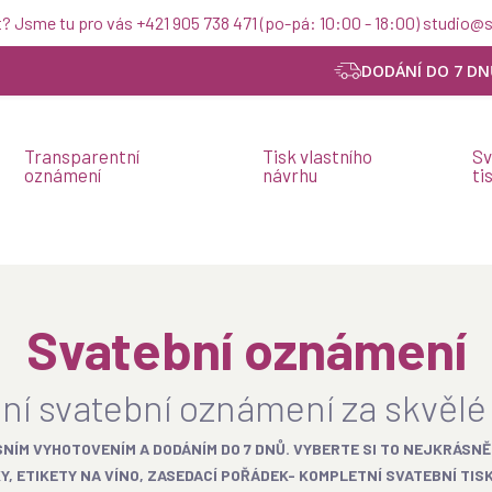
t? Jsme tu pro vás +421 905 738 471 (po-pá: 10:00 - 18:00) studio
DODÁNÍ DO 7 DN
Transparentní
Tisk vlastního
Sv
oznámení
návrhu
ti
Svatební oznámení
lní svatební oznámení za skvělé
SNÍM VYHOTOVENÍM A DODÁNÍM DO 7 DNŮ. VYBERTE SI TO NEJKRÁSNĚ
, ETIKETY NA VÍNO, ZASEDACÍ POŘÁDEK- KOMPLETNÍ SVATEBNÍ TIS