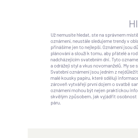
H
Už nemusíte hledat, ste na správnem místě
oznámení, neustále sledujeme trendy v obla
přinášíme jen to nejlepší. Oznámení jsou d
plánování a slouží k tomu, aby přátelé a ro
nadcházejícím svatebním dni. Tyto oznamen
a odrážejí styl a vkus novomanželů. My se
Svatební oznámení jsou jedním z nejdůležit
malé kousky papíru, které sdělují informac
zároveň vytvářejí první dojem o svatbě sa
oznámení mohou být nejen praktickou infor
skvělým způsobem, jak vyjádřit osobnost 
páru.