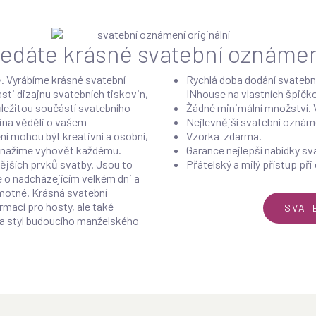
ledáte krásné svatební oznámen
. Vyrábíme krásné svatební
Rychlá doba dodání svatebn
sti dizajnu svatebních tiskovin,
INhouse na vlastních špičk
ůležitou součástí svatebního
Žádné minimální množství. 
dina věděli o vašem
Nejlevnější svatební oznáme
í mohou být kreativní a osobní,
Vzorka zdarma.
 snažíme vyhovět každému.
Garance nejlepší nabídky sv
ějších prvků svatby. Jsou to
Přátelský a milý přístup při
e o nadcházejícím velkém dni a
motné. Krásná svatební
mací pro hosty, ale také
SVAT
a styl budoucího manželského