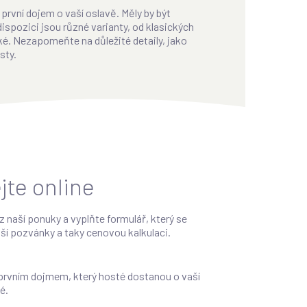
první dojem o vaší oslavě. Měly by být
dispozici jsou různé varianty, od klasických
ké. Nezapomeňte na důležité detaily, jako
sty.
jte online
 naší ponuky a vyplňte formulář, který se
ší pozvánky a taky cenovou kalkulaci.
 prvním dojmem, který hosté dostanou o vaší
é.