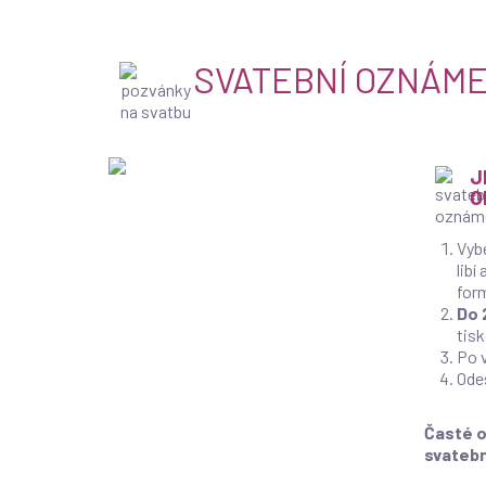
SVATEBNÍ OZNÁME
J
O
Vyb
libí
for
Do 
tisk
Po 
Ode
Časté o
svateb