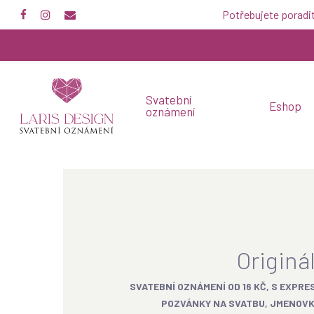
Skip
Potřebujete poradi
to
main
content
Svatební
Eshop
oznámení
Originá
SVATEBNÍ OZNÁMENÍ OD 16 KČ, S EXPRE
POZVÁNKY NA SVATBU, JMENOVKY