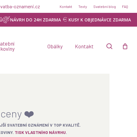
@svatba-oznameni.cz
Kontakt
Texty
Svatební blog
FAQ
Ů
NÁVRH DO 24H ZDARMA
KUSY K OBJEDNÁVCE ZDARMA
atební
search
Obálky
Kontakt
skoviny
 ceny ❤️
JŠÍ SVATEBNÍ OZNÁMENÍ V TOP KVALITĚ.
KOVINY.
TISK VLASTNÍHO NÁVRHU
.