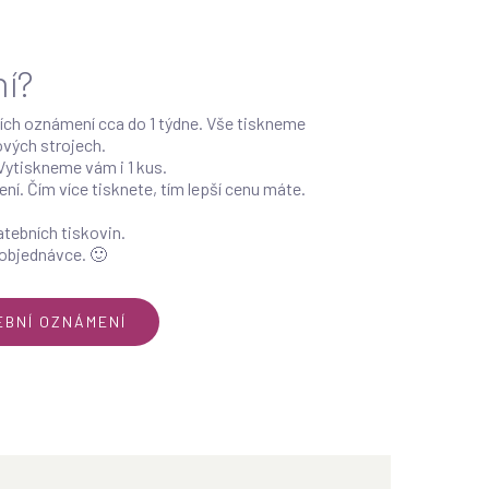
í?
ích oznámení cca do 1 týdne. Vše tiskneme
ových strojech.
Vytiskneme vám i 1 kus.
ní. Čím více tisknete, tím lepší cenu máte.
atebních tiskovin.
 objednávce. 🙂
EBNÍ OZNÁMENÍ